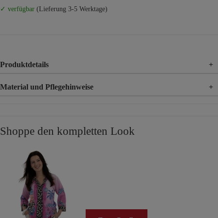
✓ verfügbar
(Lieferung 3-5 Werktage)
Produktdetails
+
Material und Pflegehinweise
+
Material
95% Viskose, 5% Elasthan
Material 2
100% Viskose
Shoppe den kompletten Look