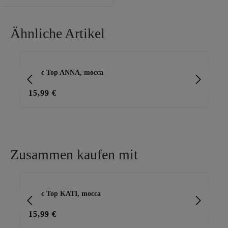
bei Größe 1:• Schnitt: locker
fließend• Brustweite: 53cm•
Gesamtlänge: 69cmHinweis: Es
Ähnliche Artikel
handelt sich hierbei um einen
Nicht-tredy-gelabelten Zukauf.
Produktgalerie überspringen
Basic Top ANNA, mocca
Ba
15,99 €
15
Zusammen kaufen mit
Produktgalerie überspringen
Basic Top KATI, mocca
Sw
15,99 €
25