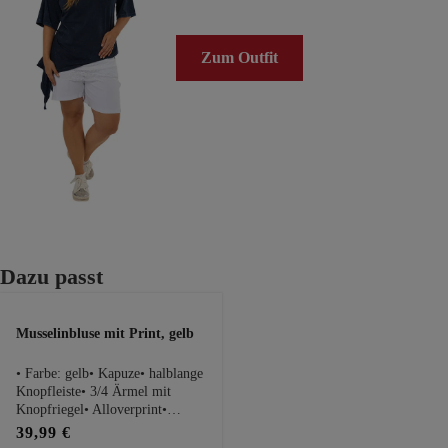
Zum Outfit
Produktgalerie überspringen
Dazu passt
Musselinbluse mit Print, gelb
• Farbe: gelb• Kapuze• halblange
Knopfleiste• 3/4 Ärmel mit
Knopfriegel• Alloverprint•
Rückseite ca. 14cm länger•
39,99 €
100% BaumwollePassform Maße