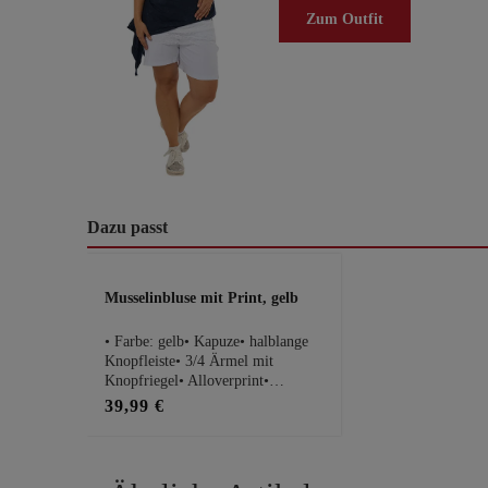
Zum Outfit
Dazu passt
Produktgalerie überspringen
Musselinbluse mit Print, gelb
• Farbe: gelb• Kapuze• halblange
Knopfleiste• 3/4 Ärmel mit
Knopfriegel• Alloverprint•
Rückseite ca. 14cm länger• 100%
39,99 €
BaumwollePassform Maße bei
Größe 1:• Schnitt: locker fließend•
Brustweite: 53cm• Gesamtlänge:
69cmHinweis: Es handelt sich