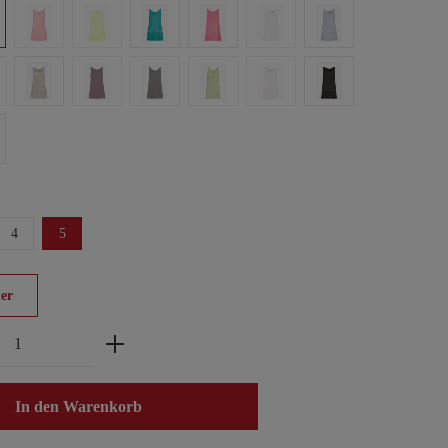
4
5
er
zahl: Gib den gewünschten Wert ein oder benu
In den Warenkorb