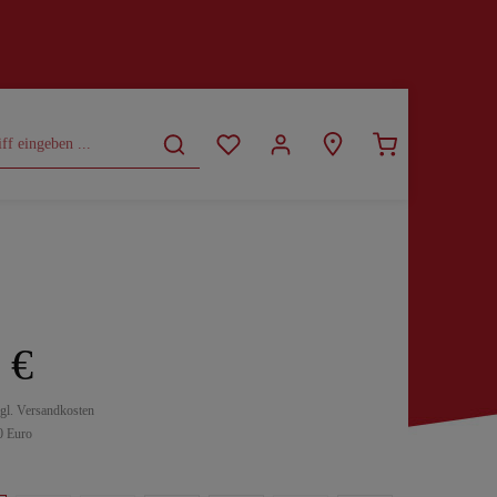
CURVY
SALE
 €
zgl. Versandkosten
0 Euro