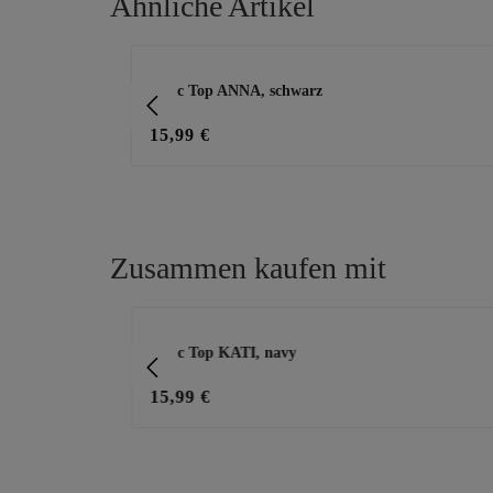
Ähnliche Artikel
hierbei um einen Nicht-tredy-
gelabelten Zukauf.
Produktgalerie überspringen
le, schwarz
Basic Top ANNA, schwarz
15,99 €
Zusammen kaufen mit
Produktgalerie überspringen
Basic Top KATI, navy
15,99 €