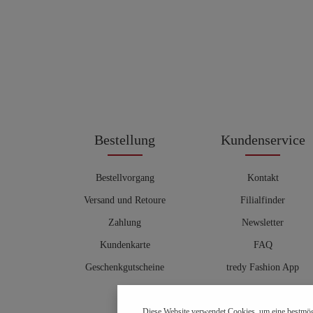
Bestellung
Kundenservice
Bestellvorgang
Kontakt
Versand und Retoure
Filialfinder
Zahlung
Newsletter
Kundenkarte
FAQ
Geschenkgutscheine
tredy Fashion App
Größentabelle
Diese Website verwendet Cookies, um eine bestmög
Hosenberater