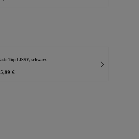
asic Top LISSY, schwarz
Jacke im All
15,99 €
59,99 €