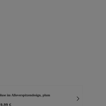
luse im Alloverspitzendesign, plum
Leinenbluse 
49,99 €
39,99 €