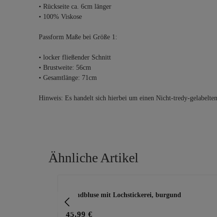
• Rückseite ca. 6cm länger
• 100% Viskose
Passform Maße bei Größe 1:
• locker fließender Schnitt
• Brustweite: 56cm
• Gesamtlänge: 71cm
Hinweis: Es handelt sich hierbei um einen Nicht-tredy-gelabelte
Ähnliche Artikel
Produktgalerie überspringen
Hemdbluse mit Lochstickerei, burgund
45,99 €