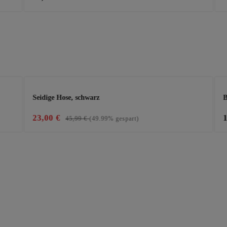
Seidige Hose, schwarz
B
23,00 €
45,99 €
(49.99% gespart)