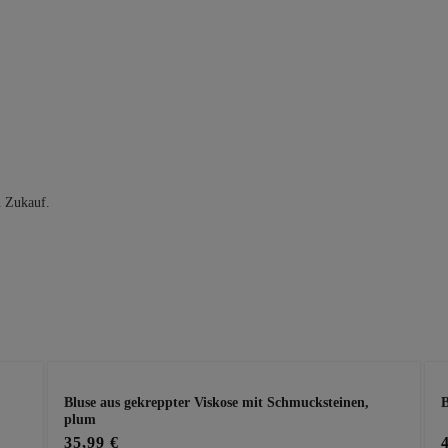
n Zukauf.
Bluse aus gekreppter Viskose mit Schmucksteinen,
B
plum
35,99 €