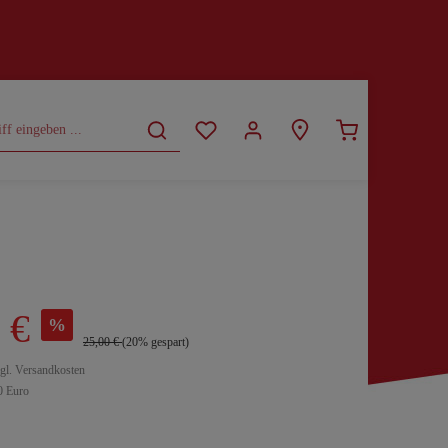
CURVY
SALE
 €
%
25,00 €
(20% gespart)
zgl. Versandkosten
0 Euro