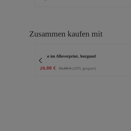
Zusammen kaufen mit
Produktgalerie überspringen
 black denim
Bluse im Alloverprint, burgund
20,00 €
25,00 €
(20% gespart)