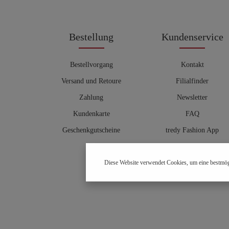
Bestellung
Kundenservice
Bestellvorgang
Kontakt
Versand und Retoure
Filialfinder
Zahlung
Newsletter
Kundenkarte
FAQ
Geschenkgutscheine
tredy Fashion App
Größentabelle
Diese Website verwendet Cookies, um eine bestmög
Hosenberater
OUTLET