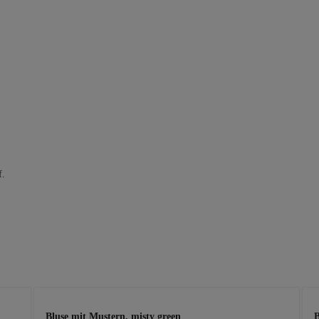
f.
Bluse mit Mustern, misty green
B