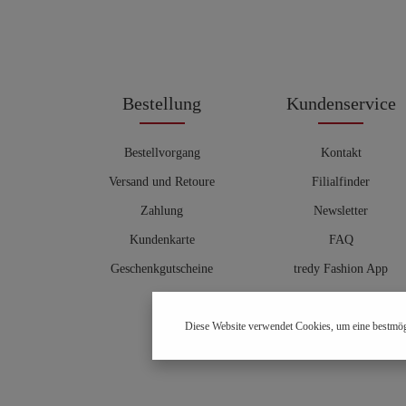
Bestellung
Kundenservice
Bestellvorgang
Kontakt
Versand und Retoure
Filialfinder
Zahlung
Newsletter
Kundenkarte
FAQ
Geschenkgutscheine
tredy Fashion App
Größentabelle
Diese Website verwendet Cookies, um eine bestmög
Hosenberater
OUTLET