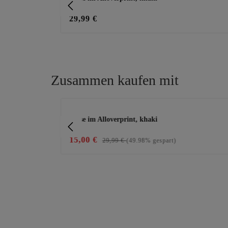
29,99 €
Zusammen kaufen mit
Produktgalerie überspringen
nen, schwarz
Bluse im Alloverprint, khaki
15,00 €
29,99 €
(49.98% gespart)