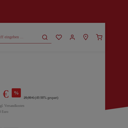
CURVY
SALE
 €
%
29,99 €
(49.98% gespart)
zgl. Versandkosten
0 Euro