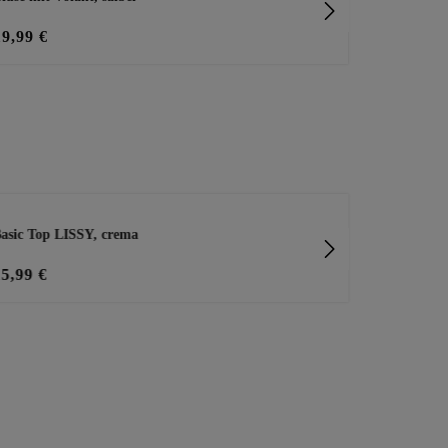
19,99 €
39,99 €
asic Top LISSY, crema
Jacke mit St
15,99 €
69,99 €