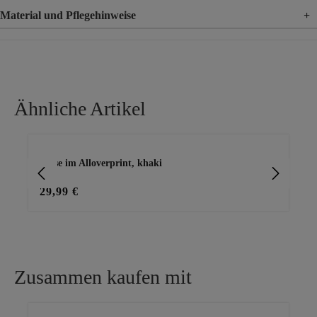
Material und Pflegehinweise
+
Material
100% Viskose
Ähnliche Artikel
Produktgalerie überspringen
Bluse im Alloverprint, khaki
Blu
29,99 €
15
Zusammen kaufen mit
Produktgalerie überspringen