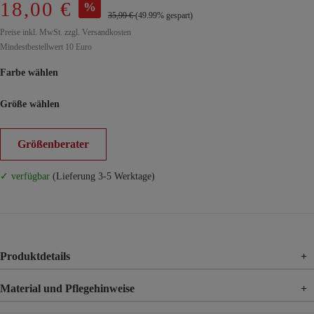
18,00 €
%
35,99 €
(49.99% gespart)
Preise inkl. MwSt. zzgl. Versandkosten
Mindestbestellwert 10 Euro
Farbe wählen
Größe wählen
Größenberater
✓ verfügbar
(Lieferung 3-5 Werktage)
Produktdetails
+
Material und Pflegehinweise
+
Material
100% Viskose