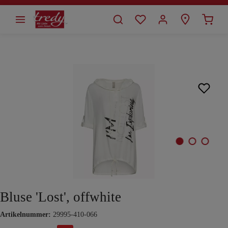
alt springen
Bildergalerie überspringen
Bluse 'Lost', offwhite
Artikelnummer:
29995-410-066