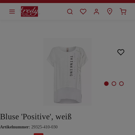
alt springen
Bildergalerie überspringen
Bluse 'Positive', weiß
Artikelnummer:
29325-410-030