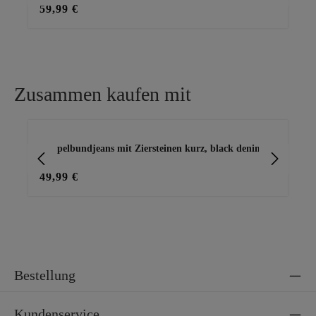
59,99 €
25
Zusammen kaufen mit
Produktgalerie überspringen
Doppelbundjeans mit Ziersteinen kurz, black denim
Jea
49,99 €
69
Bestellung
Kundenservice