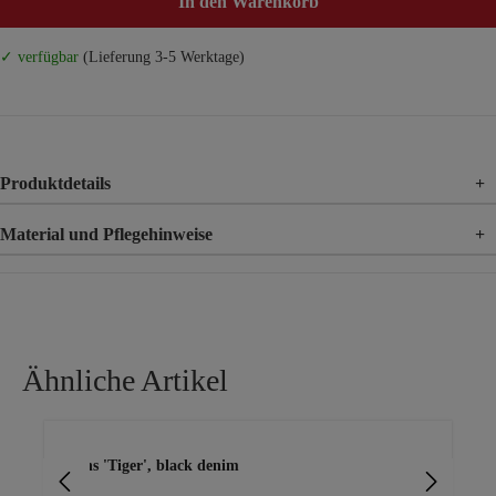
In den Warenkorb
✓ verfügbar
(Lieferung 3-5 Werktage)
Produktdetails
+
Material und Pflegehinweise
+
Material
89% Baumwolle, 9% Polyester, 2% Elasthan
Ähnliche Artikel
Produktgalerie überspringen
Jeans 'Tiger', black denim
Je