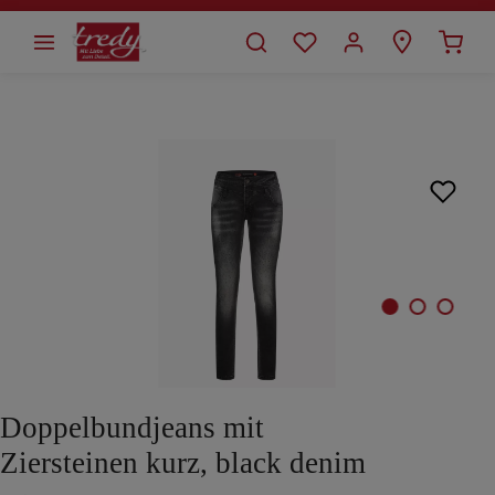
alt springen
Bildergalerie überspringen
Doppelbundjeans mit
Ziersteinen kurz, black denim