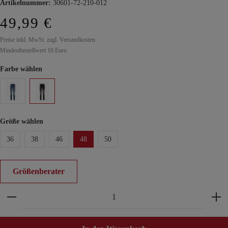
Artikelnummer:
30601-72-210-012
49,99 €
Preise inkl. MwSt. zzgl. Versandkosten
Mindestbestellwert 10 Euro
Farbe wählen
Größe wählen
36
38
46
48
50
Größenberater
Produkt Anzahl: Gib den gewünschten Wert ein ode