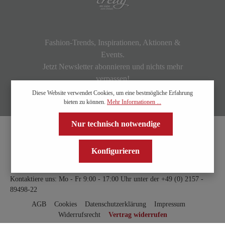
Fashion-Trends, Inspirationen, Aktionen &
Events.
Jetzt Newsletter abonnieren und nichts mehr
verpassen!
Diese Website verwendet Cookies, um eine bestmögliche Erfahrung
bieten zu können.
Mehr Informationen ...
Nur technisch notwendige
Konfigurieren
Kontaktiere uns: Mo - Fr 9:00 - 17:00 Uhr unter der
+49 (0) 2157 -
89498-22
AGB
Cookies
Datenschutzerklärung
Impressum
Widerrufsrecht
Vertrag widerrufen