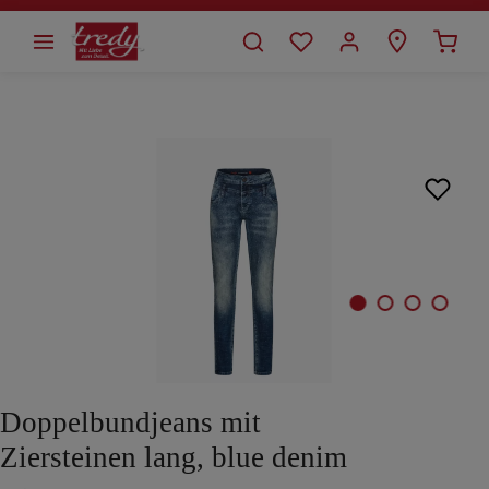
alt springen
Bildergalerie überspringen
Doppelbundjeans mit
Ziersteinen lang, blue denim