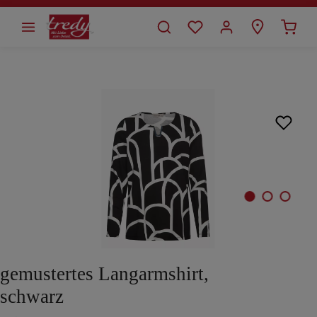
alt springen
Bildergalerie überspringen
gemustertes Langarmshirt,
schwarz