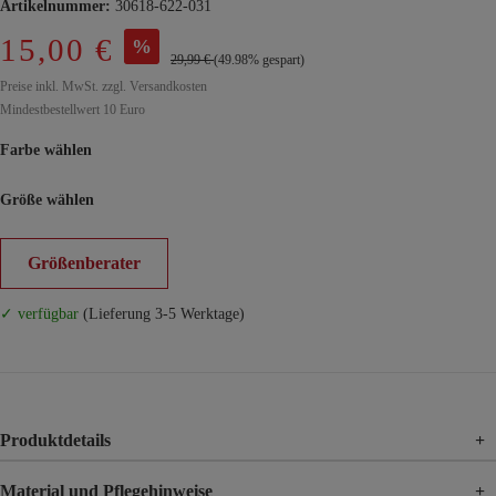
Artikelnummer:
30618-622-031
15,00 €
%
29,99 €
(49.98% gespart)
Preise inkl. MwSt. zzgl. Versandkosten
Mindestbestellwert 10 Euro
Farbe wählen
Größe wählen
Größenberater
✓ verfügbar
(Lieferung 3-5 Werktage)
Produktdetails
+
Material und Pflegehinweise
+