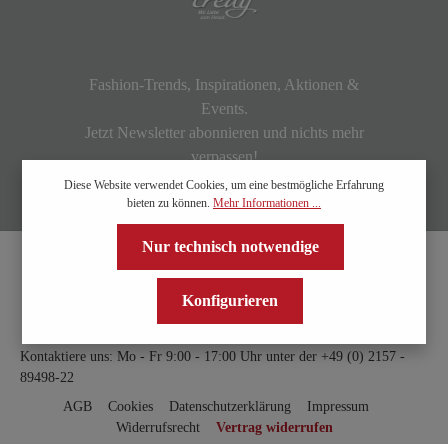
Fashion-Trends, Inspirationen, Aktionen &
Events.
Jetzt Newsletter abonnieren und nichts mehr
verpassen!
Diese Website verwendet Cookies, um eine bestmögliche Erfahrung
bieten zu können.
Mehr Informationen ...
Nur technisch notwendige
Konfigurieren
Kontaktiere uns: Mo - Fr 9:00 - 17:00 Uhr unter der
+49 (0) 2157 -
89498-22
AGB
Cookies
Datenschutzerklärung
Impressum
Widerrufsrecht
Vertrag widerrufen