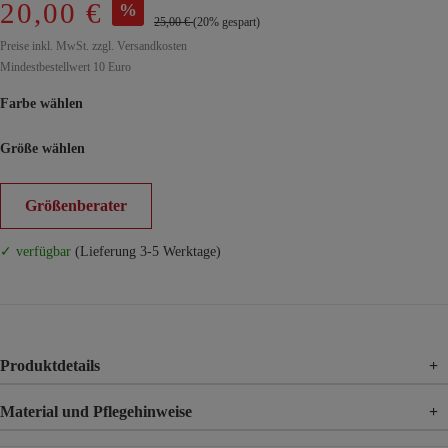
20,00 €
%
25,00 €
(20% gespart)
Preise inkl. MwSt. zzgl. Versandkosten
Mindestbestellwert 10 Euro
Farbe wählen
Größe wählen
Größenberater
✓ verfügbar
(Lieferung 3-5 Werktage)
Produktdetails
+
Material und Pflegehinweise
+
Material
50% Polyurethan, 50% Elasthan