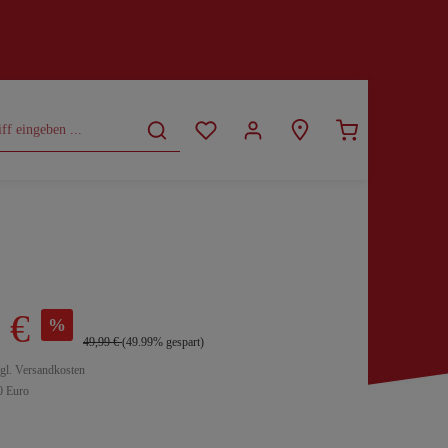
CURVY
SALE
 €
%
49,99 €
(49.99% gespart)
zgl. Versandkosten
0 Euro