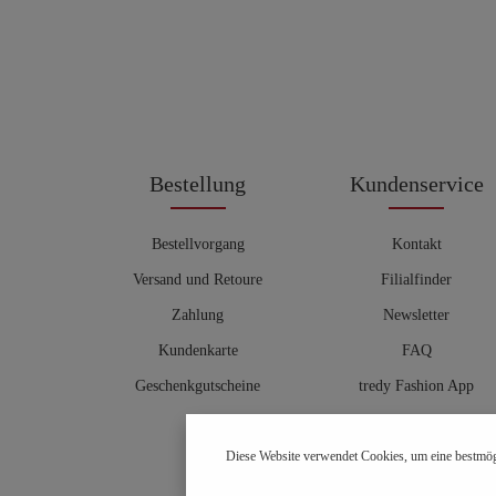
Bestellung
Kundenservice
Bestellvorgang
Kontakt
Versand und Retoure
Filialfinder
Zahlung
Newsletter
Kundenkarte
FAQ
Geschenkgutscheine
tredy Fashion App
Größentabelle
Diese Website verwendet Cookies, um eine bestmög
Hosenberater
OUTLET