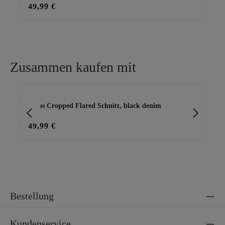
49,99 €
49
Zusammen kaufen mit
Produktgalerie überspringen
Jeans Cropped Flared Schnitt, black denim
Jea
49,99 €
49
Bestellung
Kundenservice