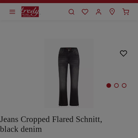
alt springen
Bildergalerie überspringen
Jeans Cropped Flared Schnitt,
black denim