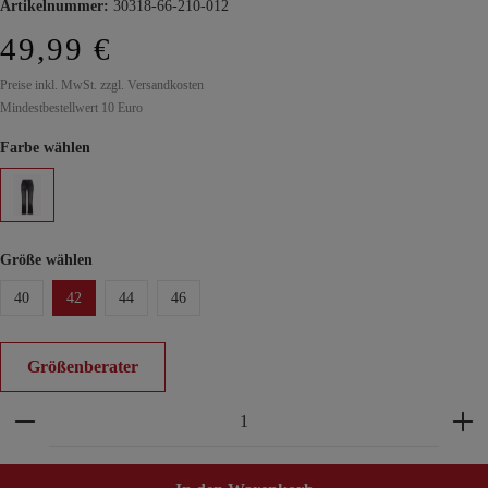
Artikelnummer:
30318-66-210-012
49,99 €
Preise inkl. MwSt. zzgl. Versandkosten
Mindestbestellwert 10 Euro
Farbe wählen
Größe wählen
40
42
44
46
Größenberater
Produkt Anzahl: Gib den gewünschten Wert ein ode