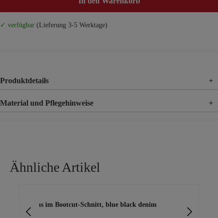
In den Warenkorb
✓ verfügbar
(Lieferung 3-5 Werktage)
Produktdetails
+
Material und Pflegehinweise
+
Material
83% Baumwolle, 15% Polyester, 2% Elasthan
Ähnliche Artikel
Produktgalerie überspringen
Jeans im Bootcut-Schnitt, blue black denim
Jea