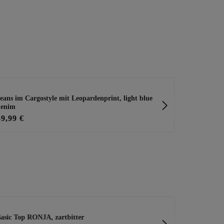
eans im Cargostyle mit Leopardenprint, light blue
Jeggings im 
denim
59,99 €
45,99 €
asic Top RONJA, zartbitter
Shirt mit Zi