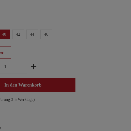
40
42
44
46
er
zahl: Gib den gewünschten Wert ein oder benu
In den Warenkorb
ferung 3-5 Werktage)
7