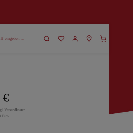
CURVY
SALE
 €
zgl. Versandkosten
0 Euro