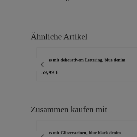
Ähnliche Artikel
Produktgalerie überspringen
rk blue denim
Jeans mit dekorativem Lettering, blue denim
59,99 €
Zusammen kaufen mit
Produktgalerie überspringen
Jeans mit Glitzersteinen, blue black denim