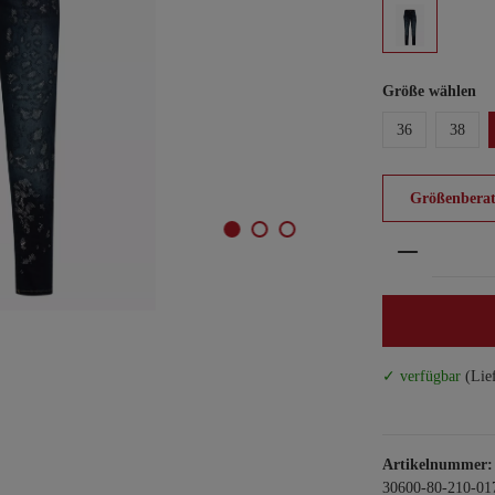
Größe wählen
36
38
Größenberat
Produkt An
✓ verfügbar
(Lie
Artikelnummer:
30600-80-210-01