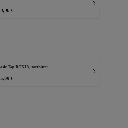
49,99 €
59,99 €
asic Top RONJA, zartbitter
leichte Blus
15,99 €
29,99 €