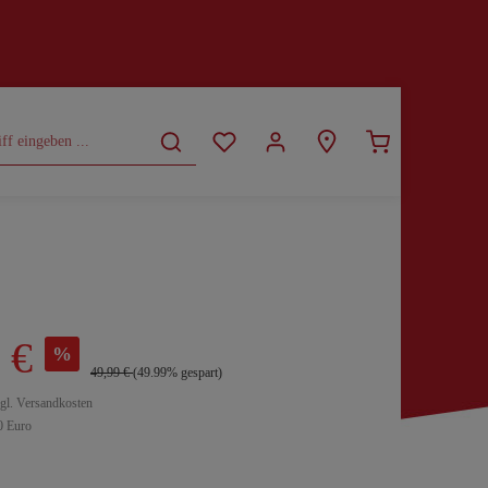
CURVY
SALE
 €
%
49,99 €
(49.99% gespart)
zgl. Versandkosten
0 Euro