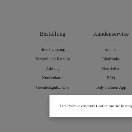
Bestellung
Kundenservice
Bestellvorgang
Kontakt
Versand und Retoure
Filialfinder
Zahlung
Newsletter
Kundenkarte
FAQ
Geschenkgutscheine
tredy Fashion App
Größentabelle
Diese Website verwendet Cookies, um eine bestmög
Hosenberater
OUTLET