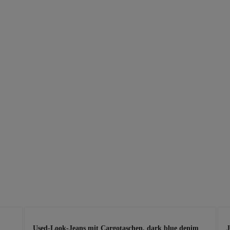
Used-Look-Jeans mit Cargotaschen, dark blue denim
J