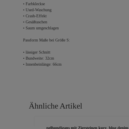
• Farbkleckse
• Used-Waschung
• Crash-Effekt
• Gesäßtaschen
• Saum umgeschlagen
Passform Maße bei Größe S:
• lässiger Schnitt
• Bundweite: 32cm
• Innenbeinlänge: 66cm
Ähnliche Artikel
Produktgalerie überspringen
 light blue
Doppelbundjeans mit Ziersteinen kurz, blue denim