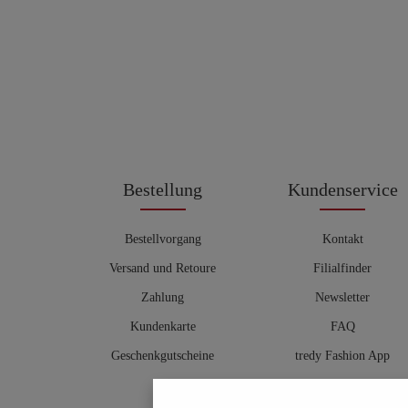
Bestellung
Kundenservice
Bestellvorgang
Kontakt
Versand und Retoure
Filialfinder
Zahlung
Newsletter
Kundenkarte
FAQ
Geschenkgutscheine
tredy Fashion App
Größentabelle