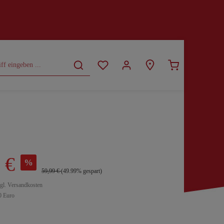
CURVY
SALE
 €
%
59,99 €
(49.99% gespart)
zgl. Versandkosten
0 Euro