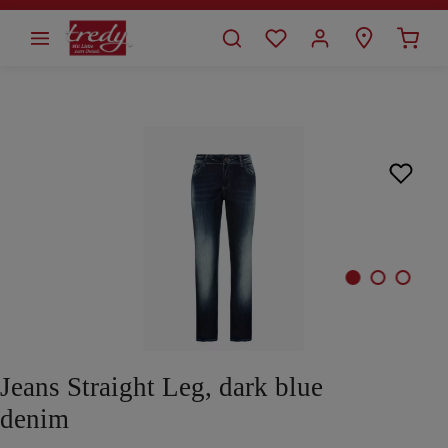
alt springen
Bildergalerie überspringen
Jeans Straight Leg, dark blue
denim