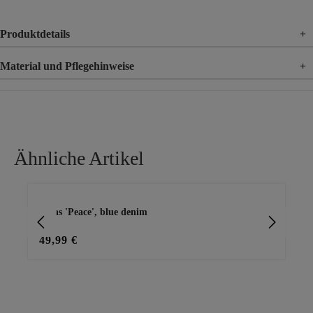
Produktdetails
+
Material und Pflegehinweise
+
Material
89% Baumwolle, 9% Polyester, 2% Elasthan
Ähnliche Artikel
Produktgalerie überspringen
Jeans 'Peace', blue denim
Us
49,99 €
59