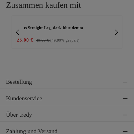
Zusammen kaufen mit
Produktgalerie überspringen
Jeans Straight Leg, dark blue denim
Ge
25,00 €
69
49,99 €
(49.99% gespart)
Bestellung
Kundenservice
Über tredy
Zahlung und Versand