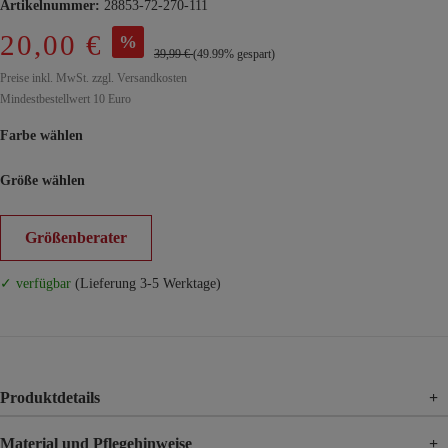
Artikelnummer:
28853-72-270-111
20,00 €
%
39,99 €
(49.99% gespart)
Preise inkl. MwSt. zzgl. Versandkosten
Mindestbestellwert 10 Euro
Farbe wählen
Größe wählen
Größenberater
✓ verfügbar
(Lieferung 3-5 Werktage)
Produktdetails
+
Material und Pflegehinweise
+