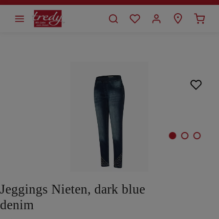
alt springen
Bildergalerie überspringen
Jeggings Nieten, dark blue
denim