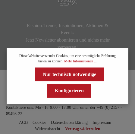
Fashion-Trends, Inspirationen, Aktionen &
Events.
Jetzt Newsletter abonnieren und nichts mehr
verpassen!
Diese Website verwendet Cookies, um eine bestmögliche Erfahrung
bieten zu können.
Mehr Informationen ...
Nur technisch notwendige
Konfigurieren
Kontaktiere uns: Mo - Fr 9:00 - 17:00 Uhr unter der
+49 (0) 2157 -
89498-22
AGB
Cookies
Datenschutzerklärung
Impressum
Widerrufsrecht
Vertrag widerrufen