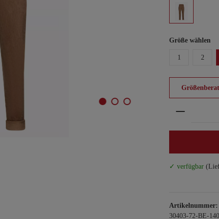
Größe wählen
1
2
Größenberat
Produkt An
✓ verfügbar
(Lie
Artikelnummer:
30403-72-BE-140