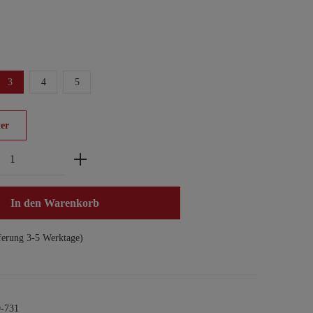
3
4
5
er
zahl: Gib den gewünschten Wert ein oder benu
In den Warenkorb
ferung 3-5 Werktage)
-731