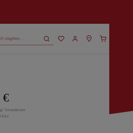
CURVY
SALE
 €
zgl. Versandkosten
0 Euro