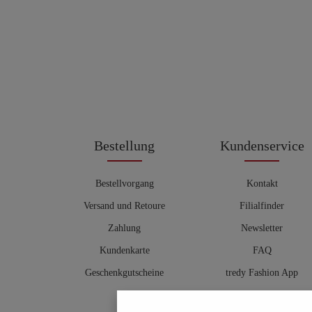
Bestellung
Kundenservice
Bestellvorgang
Kontakt
Versand und Retoure
Filialfinder
Zahlung
Newsletter
Kundenkarte
FAQ
Geschenkgutscheine
tredy Fashion App
Größentabelle