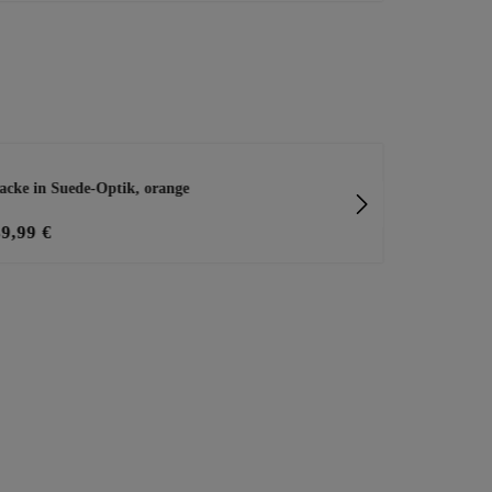
acke in Suede-Optik, orange
Shirt mit dek
39,99 €
20,00 €
25