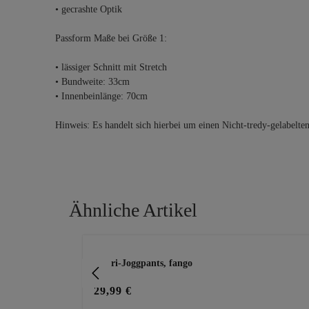
• gecrashte Optik
Passform Maße bei Größe 1:
• lässiger Schnitt mit Stretch
• Bundweite: 33cm
• Innenbeinlänge: 70cm
Hinweis: Es handelt sich hierbei um einen Nicht-tredy-gelabelte
Ähnliche Artikel
Produktgalerie überspringen
itter
Capri-Joggpants, fango
29,99 €