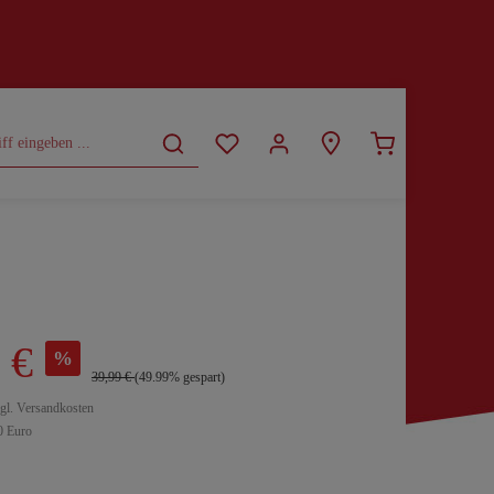
CURVY
SALE
 €
%
39,99 €
(49.99% gespart)
zgl. Versandkosten
0 Euro