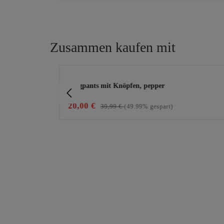
Zusammen kaufen mit
Produktgalerie überspringen
Joggpants mit Knöpfen, pepper
20,00 €
39,99 €
(49.99% gespart)