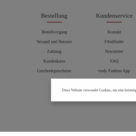
Bestellung
Kundenservice
Bestellvorgang
Kontakt
Versand und Retoure
Filialfinder
Zahlung
Newsletter
Kundenkarte
FAQ
Geschenkgutscheine
tredy Fashion App
Größentabelle
Diese Website verwendet Cookies, um eine bestmög
Hosenberater
OUTLET