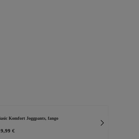
asic Komfort Joggpants, fango
Pants mit de
29,99 €
39,99 €