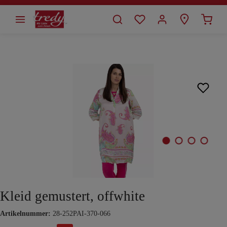
alt springen
Bildergalerie überspringen
Kleid gemustert, offwhite
Artikelnummer:
28-252PAI-370-066