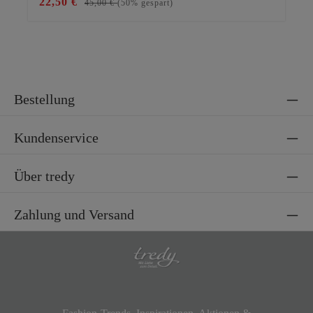
22,50 €
12
45,00 €
(50% gespart)
Bestellung
Kundenservice
Über tredy
Zahlung und Versand