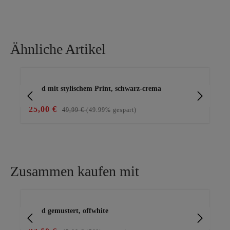
Ähnliche Artikel
Produktgalerie überspringen
Kleid mit stylischem Print, schwarz-crema
Kl
25,00 €
15
49,99 €
(49.99% gespart)
Zusammen kaufen mit
Produktgalerie überspringen
Kleid gemustert, offwhite
Cap