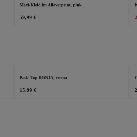
Maxi-Kleid im Alloverprint, pink
K
59,99 €
Basic Top RONJA, crema
C
15,99 €
n oder zu reduzieren.