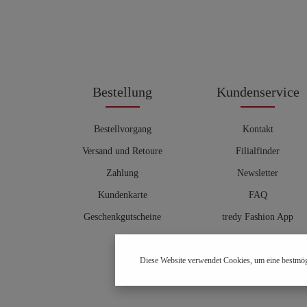
Bestellung
Kundenservice
Bestellvorgang
Kontakt
Versand und Retoure
Filialfinder
Zahlung
Newsletter
Kundenkarte
FAQ
Geschenkgutscheine
tredy Fashion App
Größentabelle
Diese Website verwendet Cookies, um eine bestmög
Hosenberater
OUTLET