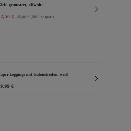
leid gemustert, offwhite
Kleid gemust
22,50 €
59,99 €
45,00 €
(50% gespart)
apri-Leggings mit Galonstreifen, weiß
tredy Shoppe
29,99 €
2,99 €
Pro