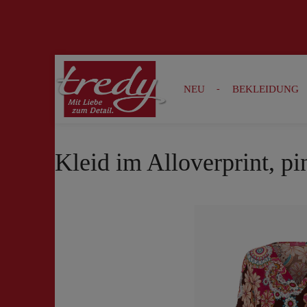
Zur Suche springen
Zur Hauptnavigation springen
NEU
BEKLEIDUNG
Kleid im Alloverprint, pi
Bildergalerie überspringen