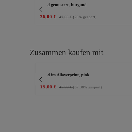
-weiß
Kleid gemustert, burgund
36,00 €
45,00 €
(20% gespart)
Zusammen kaufen mit
Produktgalerie überspringen
Kleid im Alloverprint, pink
15,00 €
45,99 €
(67.38% gespart)
e die Schaltflächen, um die Anzahl zu erhöhe