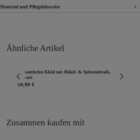
Material und Pflegehinweise
+
Material
100% Viskose
Ähnliche Artikel
Produktgalerie überspringen
Romantisches Kleid mit Häkel- & Spitzendetails,
2 i
schwarz
59,99 €
59
Zusammen kaufen mit
Produktgalerie überspringen