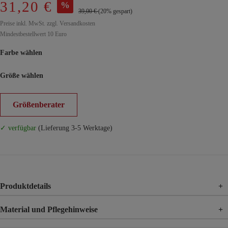
31,20 €
%
39,00 €
(20% gespart)
Preise inkl. MwSt. zzgl. Versandkosten
Mindestbestellwert 10 Euro
Farbe wählen
Größe wählen
Größenberater
✓ verfügbar
(Lieferung 3-5 Werktage)
Produktdetails
+
Material und Pflegehinweise
+
Material
65% Polyester, 35% Acryl