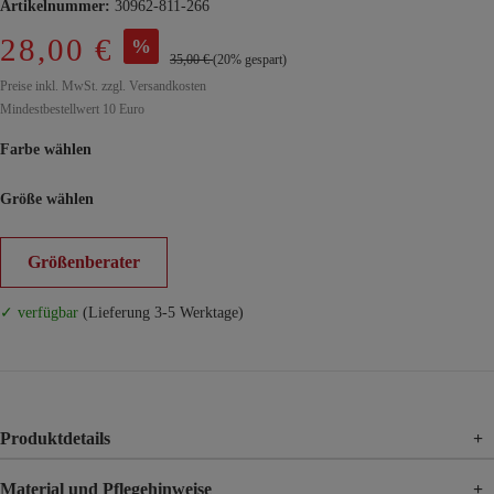
Artikelnummer:
30962-811-266
28,00 €
%
35,00 €
(20% gespart)
Preise inkl. MwSt. zzgl. Versandkosten
Mindestbestellwert 10 Euro
Farbe wählen
Größe wählen
Größenberater
✓ verfügbar
(Lieferung 3-5 Werktage)
Produktdetails
+
Material und Pflegehinweise
+