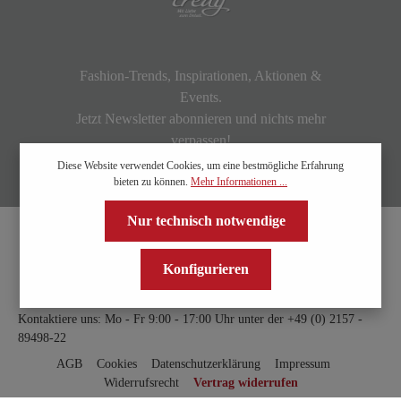
Fashion-Trends, Inspirationen, Aktionen &
Events.
Jetzt Newsletter abonnieren und nichts mehr
verpassen!
Diese Website verwendet Cookies, um eine bestmögliche Erfahrung
bieten zu können.
Mehr Informationen ...
Nur technisch notwendige
Konfigurieren
Kontaktiere uns: Mo - Fr 9:00 - 17:00 Uhr unter der
+49 (0) 2157 -
89498-22
AGB
Cookies
Datenschutzerklärung
Impressum
Widerrufsrecht
Vertrag widerrufen