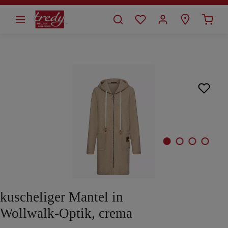
alt springen
Bildergalerie überspringen
kuscheliger Mantel in
Wollwalk-Optik, crema