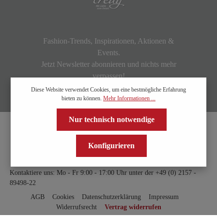
Fashion-Trends, Inspirationen, Aktionen &
Events.
Jetzt Newsletter abonnieren und nichts mehr
verpassen!
Diese Website verwendet Cookies, um eine bestmögliche Erfahrung
bieten zu können.
Mehr Informationen ...
Nur technisch notwendige
Konfigurieren
Kontaktiere uns: Mo - Fr 9:00 - 17:00 Uhr unter der
+49 (0) 2157 -
89498-22
AGB
Cookies
Datenschutzerklärung
Impressum
Widerrufsrecht
Vertrag widerrufen