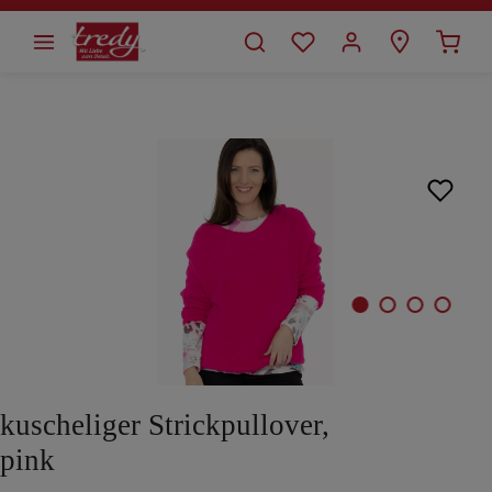
alt springen
Bildergalerie überspringen
kuscheliger Strickpullover,
pink