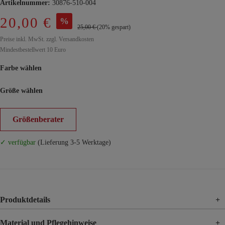
Artikelnummer:
30876-510-004
20,00 €
%
25,00 €
(20% gespart)
Preise inkl. MwSt. zzgl. Versandkosten
Mindestbestellwert 10 Euro
Farbe wählen
Größe wählen
Größenberater
✓ verfügbar
(Lieferung 3-5 Werktage)
Produktdetails
+
Material und Pflegehinweise
+