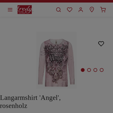
alt springen
Bildergalerie überspringen
Langarmshirt 'Angel',
rosenholz