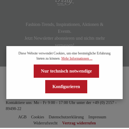
Fashion-Trends, Inspirationen, Aktionen &
Events.
Jetzt Newsletter abonnieren und nichts mehr
verpassen!
Diese Website verwendet Cookies, um eine bestmögliche Erfahrung
bieten zu können.
Mehr Informationen ...
Nur technisch notwendige
Konfigurieren
Kontaktiere uns: Mo - Fr 9:00 - 17:00 Uhr unter der
+49 (0) 2157 -
89498-22
AGB
Cookies
Datenschutzerklärung
Impressum
Widerrufsrecht
Vertrag widerrufen