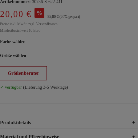
Artikelnummer:
30736-S-622-411
20,00 €
%
25,00 €
(20% gespart)
Preise inkl. MwSt. zzgl. Versandkosten
Mindestbestellwert 10 Euro
Farbe wählen
Größe wählen
Größenberater
✓ verfügbar
(Lieferung 3-5 Werktage)
Produktdetails
+
Material und Pflegehinweise
+