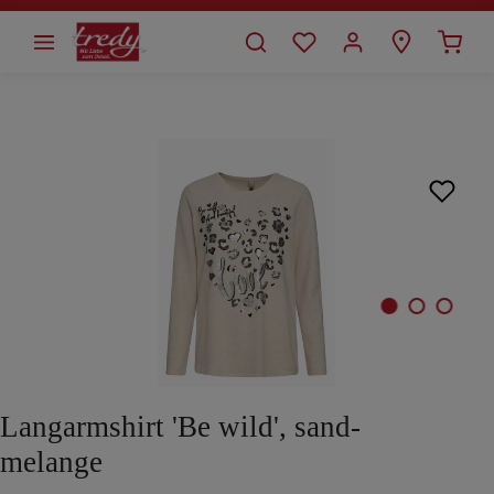
alt springen
Bildergalerie überspringen
Langarmshirt 'Be wild', sand-
melange