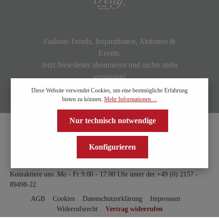
Fashion-Trends, Inspirationen, Aktionen &
Events.
Jetzt Newsletter abonnieren und nichts mehr
verpassen!
Diese Website verwendet Cookies, um eine bestmögliche Erfahrung
bieten zu können.
Mehr Informationen ...
Nur technisch notwendige
Konfigurieren
Kontaktiere uns: Mo - Fr 9:00 - 17:00 Uhr unter der
+49 (0) 2157 -
89498-22
AGB
Cookies
Datenschutzerklärung
Impressum
Widerrufsrecht
Vertrag widerrufen