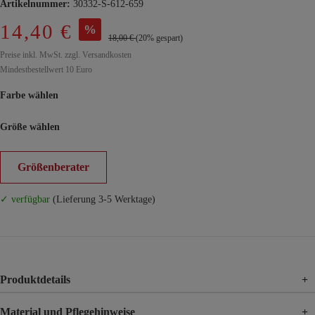
Artikelnummer:
30332-S-612-659
14,40 €
%
18,00 €
(20% gespart)
Preise inkl. MwSt. zzgl. Versandkosten
Mindestbestellwert 10 Euro
Farbe wählen
Größe wählen
Größenberater
✓ verfügbar
(Lieferung 3-5 Werktage)
Produktdetails
+
Material und Pflegehinweise
+