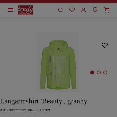
alt springen
Bildergalerie überspringen
Langarmshirt 'Beauty', granny
Artikelnummer:
30425-612-309