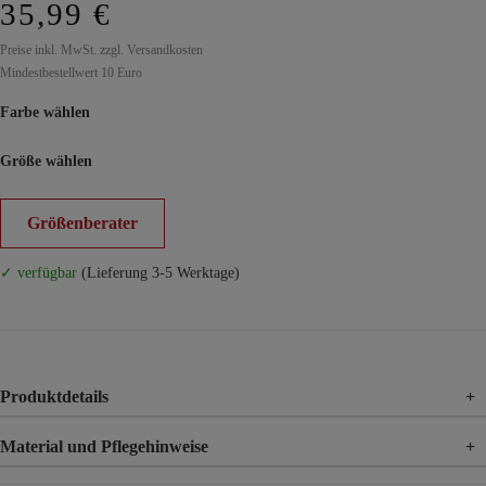
35,99 €
Preise inkl. MwSt. zzgl. Versandkosten
Mindestbestellwert 10 Euro
Farbe wählen
Größe wählen
Größenberater
✓ verfügbar
(Lieferung 3-5 Werktage)
Produktdetails
+
Material und Pflegehinweise
+
Material
95% Baumwolle, 5% Elasthan