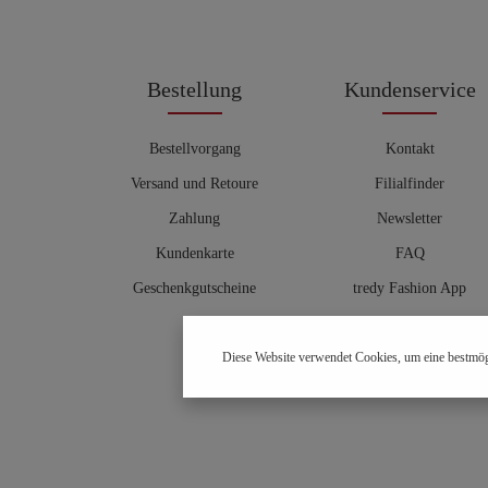
Bestellung
Kundenservice
Bestellvorgang
Kontakt
Versand und Retoure
Filialfinder
Zahlung
Newsletter
Kundenkarte
FAQ
Geschenkgutscheine
tredy Fashion App
Größentabelle
Diese Website verwendet Cookies, um eine bestmög
Hosenberater
OUTLET