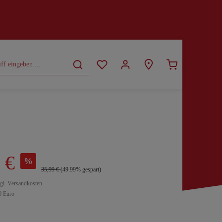
CURVY
SALE
 €
%
35,99 €
(49.99% gespart)
zgl. Versandkosten
0 Euro