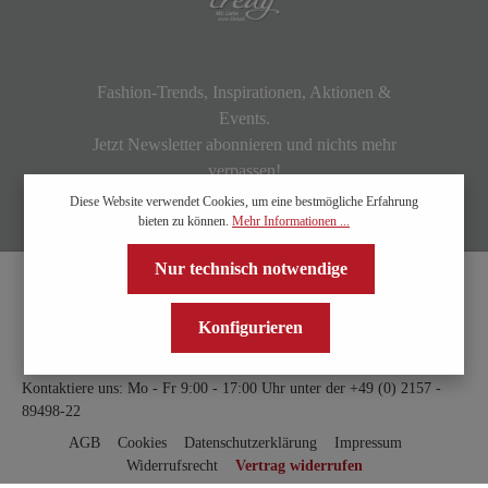
Fashion-Trends, Inspirationen, Aktionen &
Events.
Jetzt Newsletter abonnieren und nichts mehr
verpassen!
Diese Website verwendet Cookies, um eine bestmögliche Erfahrung
bieten zu können.
Mehr Informationen ...
Nur technisch notwendige
Konfigurieren
Kontaktiere uns: Mo - Fr 9:00 - 17:00 Uhr unter der
+49 (0) 2157 -
89498-22
AGB
Cookies
Datenschutzerklärung
Impressum
Widerrufsrecht
Vertrag widerrufen