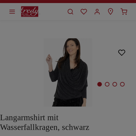
alt springen
Bildergalerie überspringen
Langarmshirt mit
Wasserfallkragen, schwarz