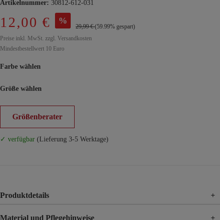
Artikelnummer:
30812-612-031
12,00 €
%
29,99 €
(59.99% gespart)
Preise inkl. MwSt. zzgl. Versandkosten
Mindestbestellwert 10 Euro
Farbe wählen
Größe wählen
Größenberater
✓ verfügbar
(Lieferung 3-5 Werktage)
Produktdetails
+
Material und Pflegehinweise
+