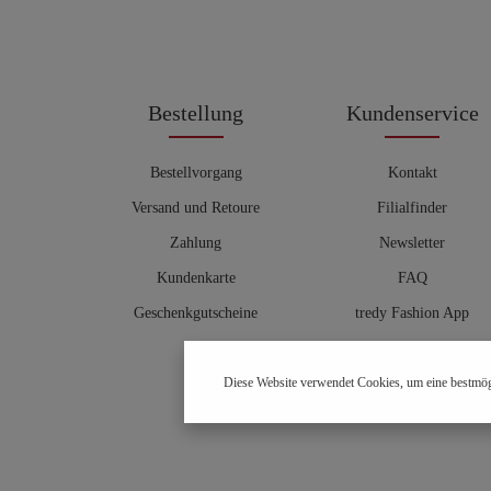
Bestellung
Kundenservice
Bestellvorgang
Kontakt
Versand und Retoure
Filialfinder
Zahlung
Newsletter
Kundenkarte
FAQ
Geschenkgutscheine
tredy Fashion App
Größentabelle
Diese Website verwendet Cookies, um eine bestmög
Hosenberater
OUTLET