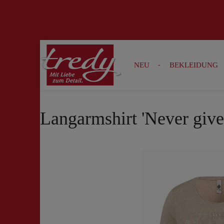
Zur Suche springen
Zur Hauptnavigation springen
NEU
BEKLEIDUNG
Langarmshirt 'Never give 
Bildergalerie überspringen