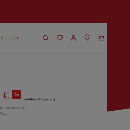
CURVY
SALE
 €
%
18,00 €
(20% gespart)
zgl. Versandkosten
0 Euro