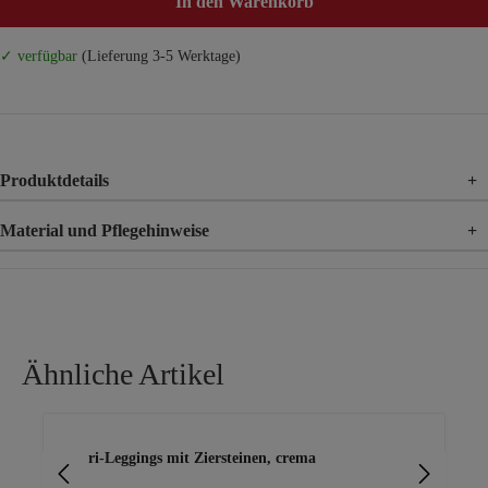
In den Warenkorb
✓ verfügbar
(Lieferung 3-5 Werktage)
Produktdetails
+
Material und Pflegehinweise
+
Material
92% Baumwolle, 8% Elasthan
Ähnliche Artikel
Produktgalerie überspringen
Capri-Leggings mit Ziersteinen, crema
Cap