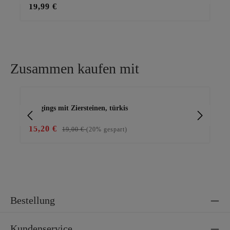
19,99 €
29
Zusammen kaufen mit
Produktgalerie überspringen
Leggings mit Ziersteinen, türkis
Ba
15,20 €
15
19,00 €
(20% gespart)
Bestellung
Kundenservice