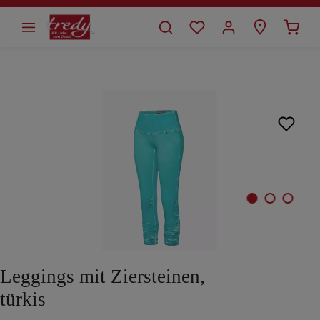
alt springen
Bildergalerie überspringen
Leggings mit Ziersteinen,
türkis