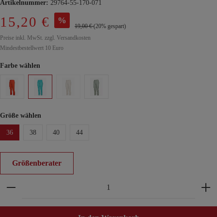
Artikelnummer:
29764-55-170-071
15,20 €
%
19,00 €
(20% gespart)
Preise inkl. MwSt. zzgl. Versandkosten
Mindestbestellwert 10 Euro
Farbe wählen
Größe wählen
36
38
40
44
Größenberater
Produkt Anzahl: Gib den gewünschten Wert ein ode