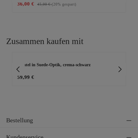
36,00 €
30
45,00 €
(20% gespart)
Zusammen kaufen mit
Produktgalerie überspringen
Mantel in Suede-Optik, crema-schwarz
Bas
59,99 €
15
Bestellung
Kundenservice