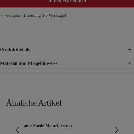
In den Warenkorb
✓ verfügbar
(Lieferung 3-5 Werktage)
Produktdetails
+
Material und Pflegehinweise
+
Material
95% Polyester, 5% Elasthan
Ähnliche Artikel
Produktgalerie überspringen
Urbaner Suede-Mantel, crema
Man