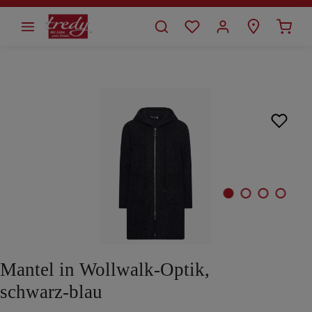
alt springen
Bildergalerie überspringen
Mantel in Wollwalk-Optik,
schwarz-blau