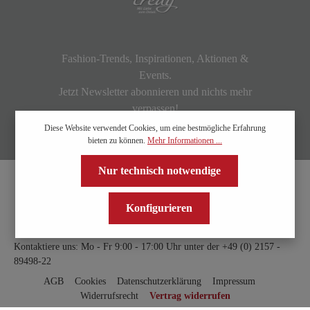
Fashion-Trends, Inspirationen, Aktionen &
Events.
Jetzt Newsletter abonnieren und nichts mehr
verpassen!
Diese Website verwendet Cookies, um eine bestmögliche Erfahrung
bieten zu können.
Mehr Informationen ...
Nur technisch notwendige
Konfigurieren
Kontaktiere uns: Mo - Fr 9:00 - 17:00 Uhr unter der
+49 (0) 2157 -
89498-22
AGB
Cookies
Datenschutzerklärung
Impressum
Widerrufsrecht
Vertrag widerrufen