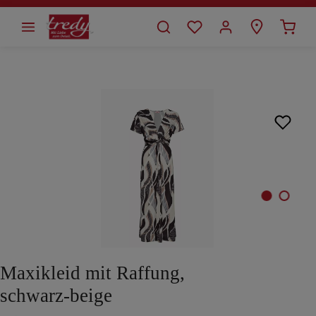
alt springen
Bildergalerie überspringen
Maxikleid mit Raffung,
schwarz-beige