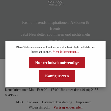
Fashion-Trends, Inspirationen, Aktionen &
Events.
Jetzt Newsletter abonnieren und nichts mehr
verpassen!
Diese Website verwendet Cookies, um eine bestmögliche Erfahrung
bieten zu können.
Mehr Informationen ...
Nur technisch notwendige
Konfigurieren
Kontaktiere uns: Mo - Fr 9:00 - 17:00 Uhr unter der
+49 (0) 2157 -
89498-22
AGB
Cookies
Datenschutzerklärung
Impressum
Widerrufsrecht
Vertrag widerrufen