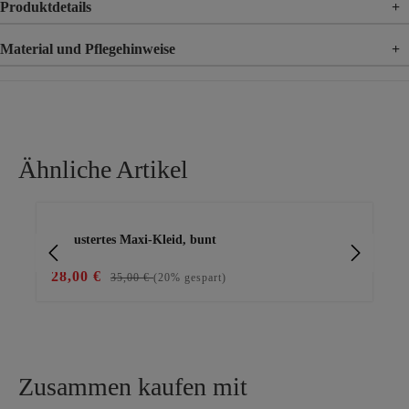
Produktdetails
+
Material und Pflegehinweise
+
Material
95% Polyester, 5% Elasthan
Ähnliche Artikel
Produktgalerie überspringen
gemustertes Maxi-Kleid, bunt
ver
28,00 €
49
35,00 €
(20% gespart)
Zusammen kaufen mit