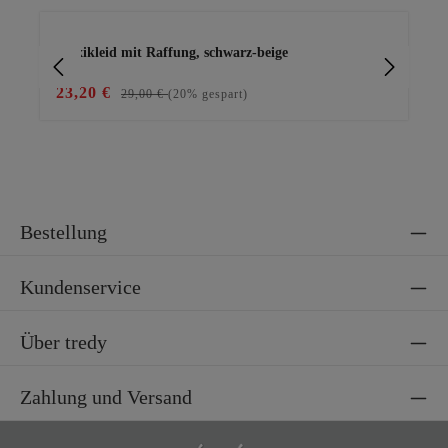
Produktgalerie überspringen
Maxikleid mit Raffung, schwarz-beige
Bas
23,20 €
29
29,00 €
(20% gespart)
Bestellung
Kundenservice
Über tredy
Zahlung und Versand