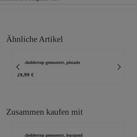
Material
95% Polyester, 5% Elasthan
Ähnliche Artikel
Produktgalerie überspringen
Neckholdertop gemustert, pistazie
Le
zar
29,99 €
29
Zusammen kaufen mit
Produktgalerie überspringen
Neckholdertop gemustert, burgund
Ho