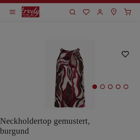
alt springen
Bildergalerie überspringen
Neckholdertop gemustert,
burgund