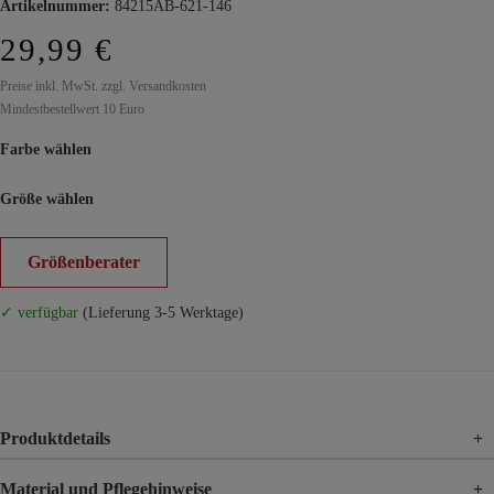
Artikelnummer:
84215AB-621-146
29,99 €
Preise inkl. MwSt. zzgl. Versandkosten
Mindestbestellwert 10 Euro
Farbe wählen
Größe wählen
Größenberater
✓ verfügbar
(Lieferung 3-5 Werktage)
Produktdetails
+
Material und Pflegehinweise
+