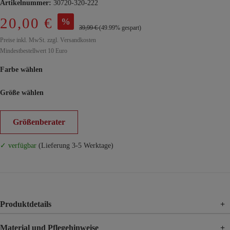
Artikelnummer:
30720-320-222
20,00 €
%
39,99 €
(49.99% gespart)
Preise inkl. MwSt. zzgl. Versandkosten
Mindestbestellwert 10 Euro
Farbe wählen
Größe wählen
Größenberater
✓ verfügbar
(Lieferung 3-5 Werktage)
Produktdetails
+
Material und Pflegehinweise
+