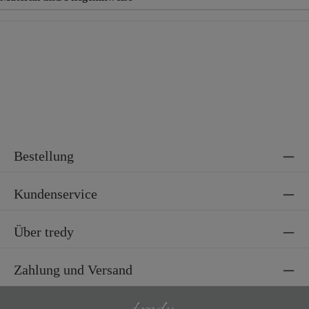
Material
100% Polyester
Material 2
95% Viskose, 5% Elasthan
Bestellung
Kundenservice
Über tredy
Zahlung und Versand