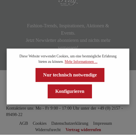
Fashion-Trends, Inspirationen, Aktionen &
Events.
Jetzt Newsletter abonnieren und nichts mehr
verpassen!
Diese Website verwendet Cookies, um eine bestmögliche Erfahrung
bieten zu können.
Mehr Informationen ...
Nur technisch notwendige
Konfigurieren
Kontaktiere uns: Mo - Fr 9:00 - 17:00 Uhr unter der
+49 (0) 2157 -
89498-22
AGB
Cookies
Datenschutzerklärung
Impressum
Widerrufsrecht
Vertrag widerrufen