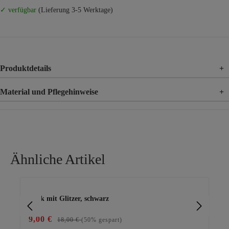
✓ verfügbar
(Lieferung 3-5 Werktage)
Produktdetails
+
Material und Pflegehinweise
+
Material
89% Polyester, 11% Elasthan
Ähnliche Artikel
Produktgalerie überspringen
Rock mit Glitzer, schwarz
Roc
9,00 €
20
18,00 €
(50% gespart)