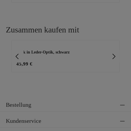
Zusammen kaufen mit
Produktgalerie überspringen
Rock in Leder-Optik, schwarz
Jac
45,99 €
79
Bestellung
Kundenservice