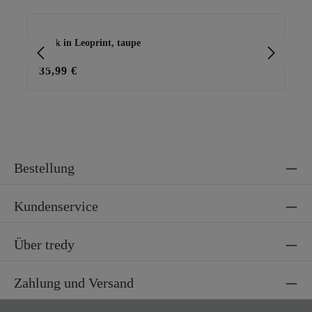
Produktgalerie überspringen
Rock in Leoprint, taupe
Bas
35,99 €
15
Bestellung
Kundenservice
Über tredy
Zahlung und Versand