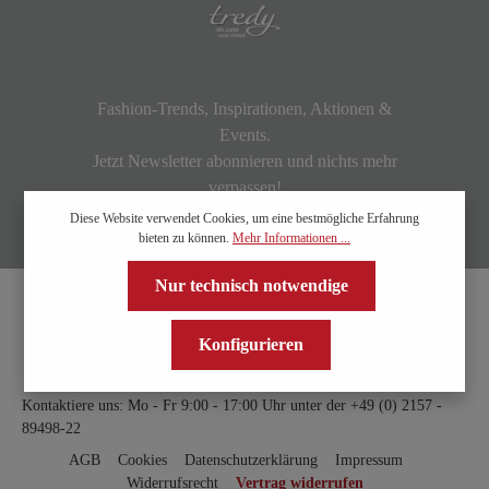
Fashion-Trends, Inspirationen, Aktionen &
Events.
Jetzt Newsletter abonnieren und nichts mehr
verpassen!
Diese Website verwendet Cookies, um eine bestmögliche Erfahrung
bieten zu können.
Mehr Informationen ...
Nur technisch notwendige
Konfigurieren
Kontaktiere uns: Mo - Fr 9:00 - 17:00 Uhr unter der
+49 (0) 2157 -
89498-22
AGB
Cookies
Datenschutzerklärung
Impressum
Widerrufsrecht
Vertrag widerrufen