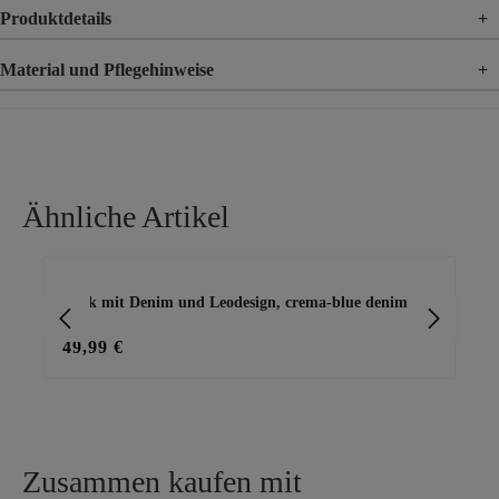
Produktdetails
+
Material und Pflegehinweise
+
Material
95% Polyester, 5% Elasthan
Material 2
95% Viskose, 5% Elasthan
Ähnliche Artikel
Produktgalerie überspringen
Rock mit Denim und Leodesign, crema-blue denim
we
49,99 €
29
Zusammen kaufen mit