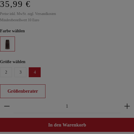
35,99 €
Preise inkl. MwSt. zzgl. Versandkosten
Mindestbestellwert 10 Euro
Farbe wählen
Größe wählen
2
3
4
Größenberater
Produkt Anzahl: Gib den gewünschten Wert ein ode
In den Warenkorb