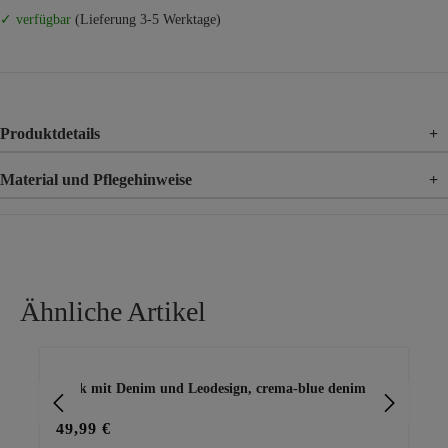
✓ verfügbar
(Lieferung 3-5 Werktage)
Produktdetails
+
Material und Pflegehinweise
+
Material
95% Polyester, 5% Elasthan
Material 2
95% Viskose, 5% Elasthan
Ähnliche Artikel
Produktgalerie überspringen
Rock mit Denim und Leodesign, crema-blue denim
we
49,99 €
29