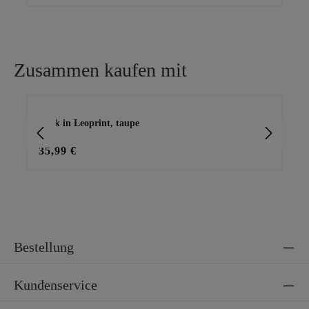
Zusammen kaufen mit
Produktgalerie überspringen
Rock in Leoprint, taupe
Bas
35,99 €
15
Bestellung
Kundenservice