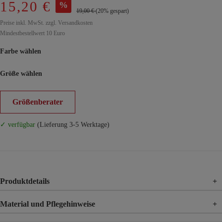
15,20 €
%
19,00 €
(20% gespart)
Preise inkl. MwSt. zzgl. Versandkosten
Mindestbestellwert 10 Euro
Farbe wählen
Größe wählen
Größenberater
✓ verfügbar
(Lieferung 3-5 Werktage)
Produktdetails
+
Material und Pflegehinweise
+
Material
95% Polyester, 5% Elasthan