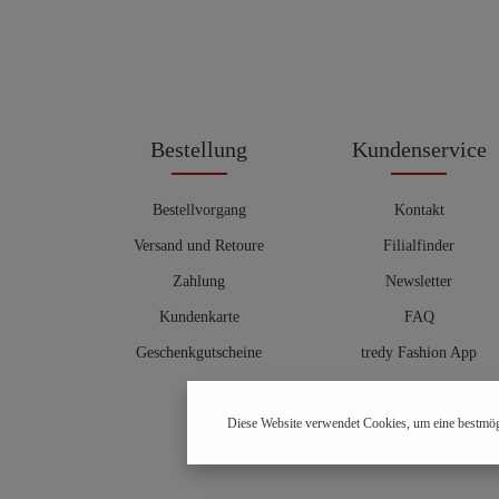
Bestellung
Kundenservice
Bestellvorgang
Kontakt
Versand und Retoure
Filialfinder
Zahlung
Newsletter
Kundenkarte
FAQ
Geschenkgutscheine
tredy Fashion App
Größentabelle
Diese Website verwendet Cookies, um eine bestmög
Hosenberater
OUTLET