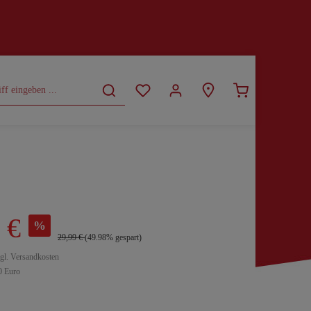
CURVY
SALE
 €
%
29,99 €
(49.98% gespart)
zgl. Versandkosten
0 Euro