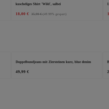
kuscheliges Shirt 'Wild', salbei
L
18,00 €
35,99 €
(49.99% gespart)
Doppelbundjeans mit Ziersteinen kurz, blue denim
B
49,99 €