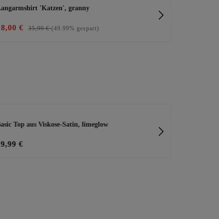
angarmshirt 'Katzen', granny
Langarmshir
18,00 €
15,00 €
35,99 €
(49.99% gespart)
29
asic Top aus Viskose-Satin, limeglow
Blusenjacke 
29,99 €
59,99 €