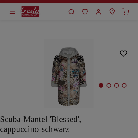
alt springen
Bildergalerie überspringen
Scuba-Mantel 'Blessed',
cappuccino-schwarz