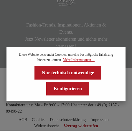
Fashion-Trends, Inspirationen, Aktionen &
Events.
Jetzt Newsletter abonnieren und nichts mehr
verpassen!
Diese Website verwendet Cookies, um eine bestmögliche Erfahrung
bieten zu können.
Mehr Informationen ...
Nur technisch notwendige
Konfigurieren
Kontaktiere uns: Mo - Fr 9:00 - 17:00 Uhr unter der
+49 (0) 2157 -
89498-22
AGB
Cookies
Datenschutzerklärung
Impressum
Widerrufsrecht
Vertrag widerrufen