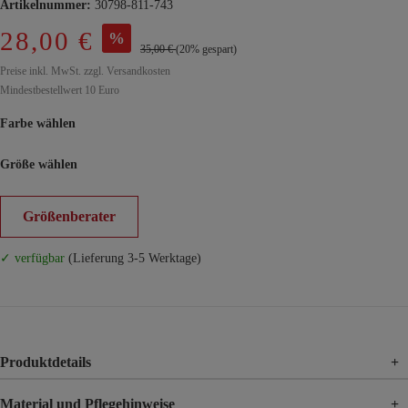
Artikelnummer:
30798-811-743
28,00 €
%
35,00 €
(20% gespart)
Preise inkl. MwSt. zzgl. Versandkosten
Mindestbestellwert 10 Euro
Farbe wählen
Größe wählen
Größenberater
✓ verfügbar
(Lieferung 3-5 Werktage)
Produktdetails
+
Material und Pflegehinweise
+