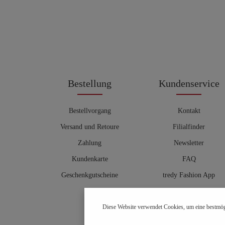
Bestellung
Kundenservice
Bestellvorgang
Kontakt
Versand und Retoure
Filialfinder
Zahlung
Newsletter
Kundenkarte
FAQ
Geschenkgutscheine
tredy Fashion App
Größentabelle
Diese Website verwendet Cookies, um eine bestmög
Hosenberater
OUTLET