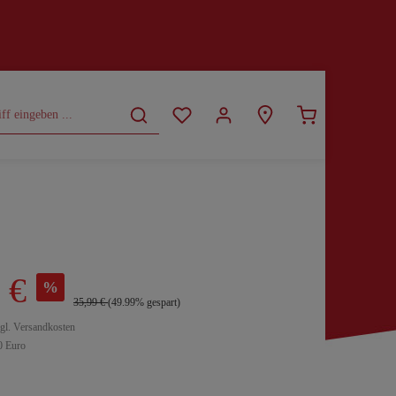
CURVY
SALE
 €
%
35,99 €
(49.99% gespart)
zgl. Versandkosten
0 Euro