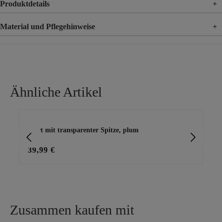
Produktdetails
+
Material und Pflegehinweise
+
Material
65% Baumwolle, 35% Polyester
Ähnliche Artikel
Produktgalerie überspringen
arz
Shirt mit transparenter Spitze, plum
Zip
39,99 €
29
Zusammen kaufen mit