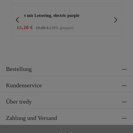
Produktgalerie überspringen
Shirt mit Lettering, electric purple
lei
15,20 €
12
19,00 €
(20% gespart)
Bestellung
Kundenservice
Über tredy
Zahlung und Versand