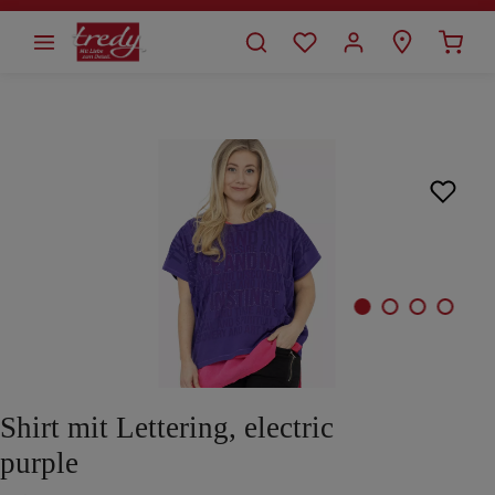
alt springen
Bildergalerie überspringen
Shirt mit Lettering, electric
purple