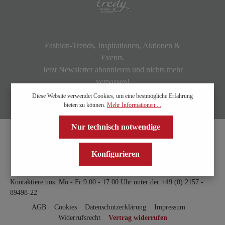
Fashion-Trends, Inspirationen, Aktionen &
Events.
Jetzt Newsletter abonnieren und nichts mehr
verpassen!
Diese Website verwendet Cookies, um eine bestmögliche Erfahrung
bieten zu können.
Mehr Informationen ...
Nur technisch notwendige
Konfigurieren
Kontaktiere uns: Mo - Fr 9:00 - 17:00 Uhr unter der
+49 (0) 2157 -
89498-22
AGB
Cookies
Datenschutzerklärung
Impressum
Widerrufsrecht
Vertrag widerrufen