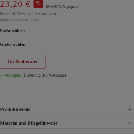
23,20 €
%
29,00 €
(20% gespart)
Preise inkl. MwSt. zzgl. Versandkosten
Mindestbestellwert 10 Euro
Farbe wählen
Größe wählen
Größenberater
✓ verfügbar
(Lieferung 3-5 Werktage)
Produktdetails
+
Material und Pflegehinweise
+
Material
95% Viskose, 5% Elasthan