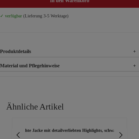
In den Warenkorb
✓ verfügbar
(Lieferung 3-5 Werktage)
Produktdetails
+
Material und Pflegehinweise
+
Material
88% Polyester, 12% Elasthan
Ähnliche Artikel
Produktgalerie überspringen
Leichte Jacke mit detailverliebten Highlights, schwarz
Le