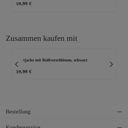
59,99 €
28
Zusammen kaufen mit
Produktgalerie überspringen
Shirtjacke mit Reißverschlüssen, schwarz
Sw
59,99 €
39
Bestellung
Kundenservice