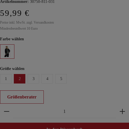
Artikelnummer:
30750-811-031
59,99 €
Preise inkl. MwSt. zzgl. Versandkosten
Mindestbestellwert 10 Euro
Farbe wählen
Größe wählen
1
2
3
4
5
Größenberater
Produkt Anzahl: Gib den gewünschten Wert ein ode