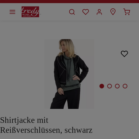
alt springen
Bildergalerie überspringen
Shirtjacke mit
Reißverschlüssen, schwarz