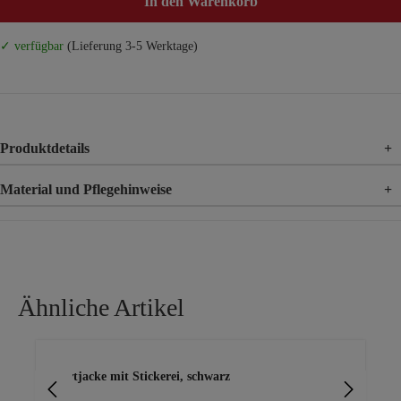
In den Warenkorb
✓ verfügbar
(Lieferung 3-5 Werktage)
Produktdetails
+
Material und Pflegehinweise
+
Material
75% Viskose, 25% Polyamid
Ähnliche Artikel
Produktgalerie überspringen
Shirtjacke mit Stickerei, schwarz
Shi