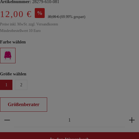
Artikelnummer:
28279-610-081
12,00 €
%
39,99 €
(69.99% gespart)
Preise inkl. MwSt. zzgl. Versandkosten
Mindestbestellwert 10 Euro
Farbe wählen
Größe wählen
1
2
Größenberater
Produkt Anzahl: Gib den gewünschten Wert ein ode