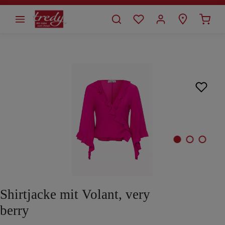
alt springen
Bildergalerie überspringen
Shirtjacke mit Volant, very
berry