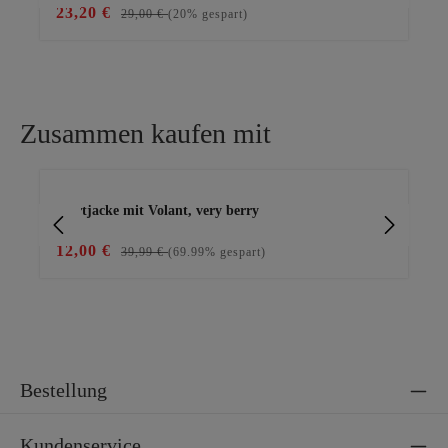
23,20 €
29
29,00 €
(20% gespart)
Zusammen kaufen mit
Produktgalerie überspringen
Shirtjacke mit Volant, very berry
Shi
12,00 €
19
39,99 €
(69.99% gespart)
Bestellung
Kundenservice