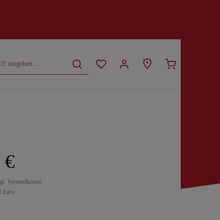
CURVY
SALE
 €
zgl. Versandkosten
0 Euro